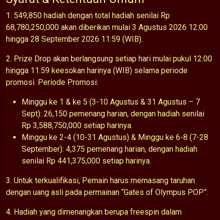
1. 549,850 hadiah dengan total hadiah senilai Rp
68,780,250,000 akan diberikan mulai 3 Agustus 2026 12:00
hingga 28 September 2026 11:59 (WIB).
2. Prize Drop akan berlangsung setiap hari mulai pukul 12:00
hingga 11:59 keesokan harinya (WIB) selama periode
promosi. Periode Promosi:
Minggu ke 1 & ke 5 (3-10 Agustus & 31 Agustus – 7
Sept): 26,150 pemenang harian, dengan hadiah senilai
Rp 3,588,750,000 setiap harinya.
Minggu ke 2-4 (10-31 Agustus) & Minggu ke 6-8 (7-28
September): 4,375 pemenang harian, dengan hadiah
senilai Rp 441,375,000 setiap harinya.
3. Untuk terkualifikasi, Pemain harus memasang taruhan
dengan uang asli pada permainan “Gates of Olympus POP”.
4. Hadiah yang dimenangkan berupa freespin dalam