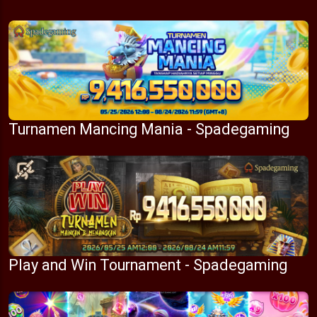
Turnamen Mancing Mania - Spadegaming
Play and Win Tournament - Spadegaming