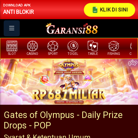
DOWNLOAD APK
KLIK DI SINI
ANTI BLOKIR
CASINO
SPORT
TOGEL
TABLE
FISHING
COCK F.
ARC
Gates of Olympus - Daily Prize
Drops - POP
Syarat & Ketentuan Umum