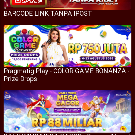
BARCODE LINK TANPA IPOST
Pragmatig Play - COLOR GAME BONANZA -
Prize Drops