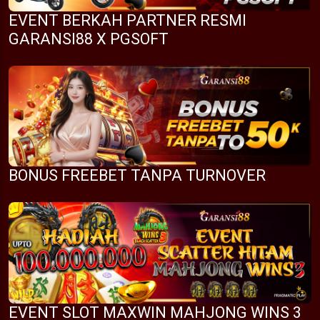
EVENT BERKAH PARTNER RESMI
GARANSI88 X PGSOFT
BONUS FREEBET TANPA TURNOVER
EVENT SLOT MAXWIN MAHJONG WINS 3