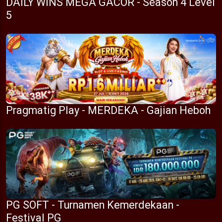
DAILY WINS MEGA GACOR - Season 4 Level
5
Pragmatig Play - MERDEKA - Gajian Heboh
PG SOFT - Turnamen Kemerdekaan -
Festival PG