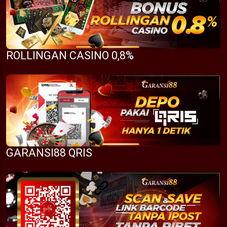
ROLLINGAN CASINO 0,8%
GARANSI88 QRIS