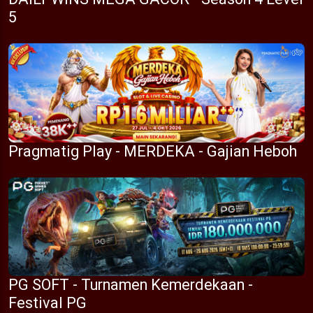
5
Pragmatig Play - MERDEKA - Gajian Heboh
PG SOFT - Turnamen Kemerdekaan -
Festival PG