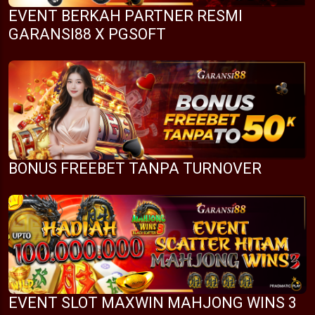
EVENT BERKAH PARTNER RESMI
GARANSI88 X PGSOFT
BONUS FREEBET TANPA TURNOVER
EVENT SLOT MAXWIN MAHJONG WINS 3