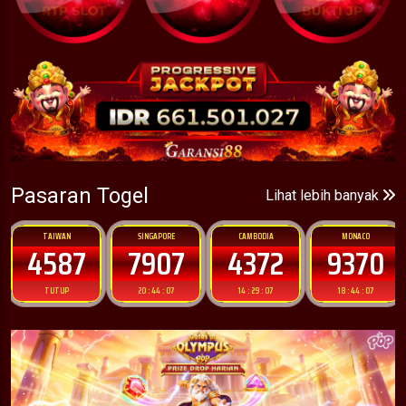
Pasaran Togel
Lihat lebih banyak
SINGAPORE
CAMBODIA
MONACO
ICELAND
7907
4372
9370
9047
20 : 44 : 07
14 : 29 : 07
18 : 44 : 07
23 : 09 : 07