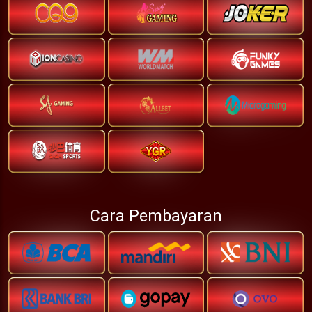
Cara Pembayaran